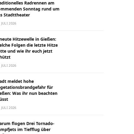
aditionelles Radrennen am
ommenden Sonntag rund um
s Stadttheater
. JULI 2026
neute Hitzewelle in Gießen:
lche Folgen die letzte Hitze
tte und wie ihr euch jetzt
hützt
. JULI 2026
adt meldet hohe
getationsbrandgefahr für
eßen: Was ihr nun beachten
üsst
. JULI 2026
rum flogen Drei Tornado-
mpfjets im Tiefflug über