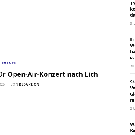
Tr
k
da
31
Er
We
ha
sc
EVENTS
30
r Open-Air-Konzert nach Lich
St
026
VON
REDAKTION
Ve
Gi
m
29
Wa
Ka