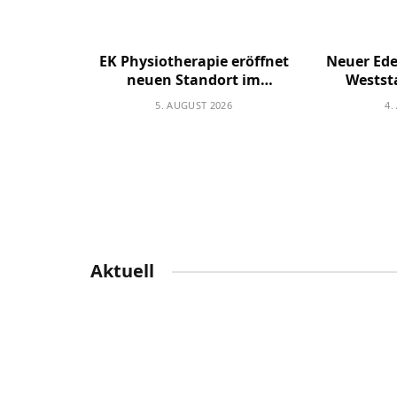
EK Physiotherapie eröffnet
Neuer Ede
neuen Standort im
Westst
ehemaligen Alt Gießen
5. AUGUST 2026
4.
Aktuell