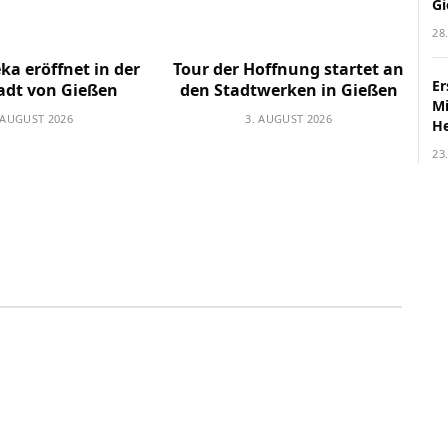
G
28
ka eröffnet in der
Tour der Hoffnung startet an
Er
adt von Gießen
den Stadtwerken in Gießen
M
 AUGUST 2026
3. AUGUST 2026
H
23