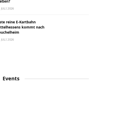
ießen?
. JULI 2026
ste reine E-Kartbahn
ittelhessens kommt nach
euchelheim
. JULI 2026
Events