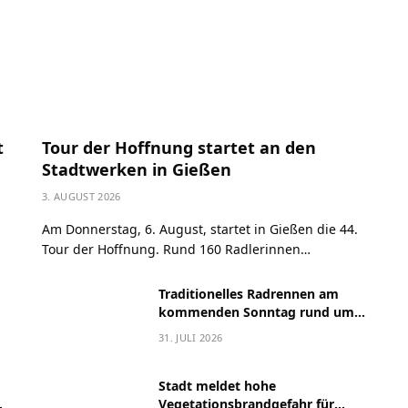
t
Tour der Hoffnung startet an den
Stadtwerken in Gießen
3. AUGUST 2026
Am Donnerstag, 6. August, startet in Gießen die 44.
Tour der Hoffnung. Rund 160 Radlerinnen…
Traditionelles Radrennen am
kommenden Sonntag rund um
das Stadttheater
31. JULI 2026
Stadt meldet hohe
Vegetationsbrandgefahr für