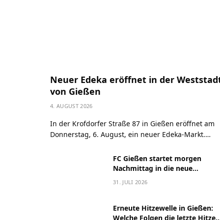
Neuer Edeka eröffnet in der Weststad
von Gießen
4. AUGUST 2026
In der Krofdorfer Straße 87 in Gießen eröffnet am
Donnerstag, 6. August, ein neuer Edeka-Markt.…
FC Gießen startet morgen
Nachmittag in die neue
Hessenliga-Saison
31. JULI 2026
Erneute Hitzewelle in Gießen:
Welche Folgen die letzte Hitze