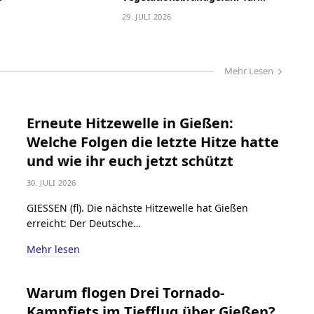
Gießen: Was ihr nun beachten
29. JULI 2026
müsst
Mehr Lesen
Erneute Hitzewelle in Gießen:
Welche Folgen die letzte Hitze hatte
und wie ihr euch jetzt schützt
30. JULI 2026
GIESSEN (fl). Die nächste Hitzewelle hat Gießen
erreicht: Der Deutsche…
Mehr lesen
Warum flogen Drei Tornado-
Kampfjets im Tiefflug über Gießen?