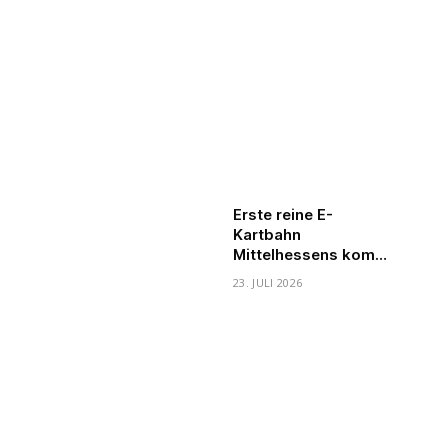
Erste reine E-
Kartbahn
Mittelhessens kommt
nach Heuchelheim
23. JULI 2026