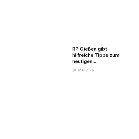
RP Gießen gibt
hilfreiche Tipps zum
heutigen
Weltbienentag
20. MAI 2026