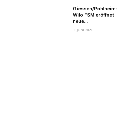
Giessen/Pohlheim:
Wilo FSM eröffnet
neue
Produktionshalle
9. JUNI 2026