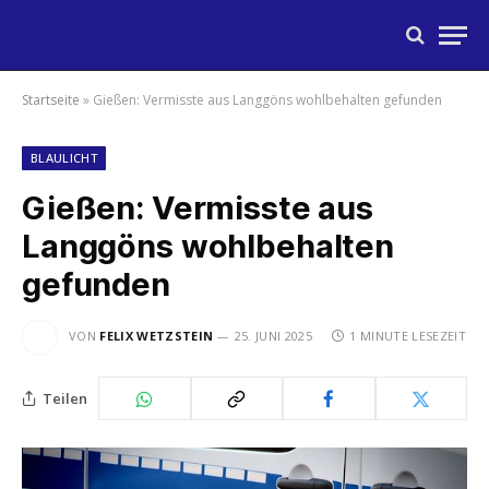
Startseite
»
Gießen: Vermisste aus Langgöns wohlbehalten gefunden
BLAULICHT
Gießen: Vermisste aus
Langgöns wohlbehalten
gefunden
VON
FELIX WETZSTEIN
25. JUNI 2025
1 MINUTE LESEZEIT
Teilen