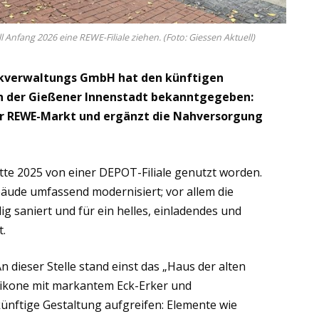
Anfang 2026 eine REWE-Filiale ziehen. (Foto: Giessen Aktuell)
ckverwaltungs GmbH hat den künftigen
in der Gießener Innenstadt bekanntgegeben:
er REWE-Markt und ergänzt die Nahversorgung
itte 2025 von einer DEPOT-Filiale genutzt worden.
ude umfassend modernisiert; vor allem die
ig saniert und für ein helles, einladendes und
t.
 dieser Stelle stand einst das „Haus der alten
uikone mit markantem Eck-Erker und
künftige Gestaltung aufgreifen: Elemente wie