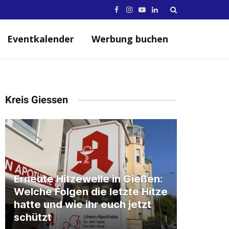
Facebook
Instagram
YouTube
LinkedIn
Eventkalender
Werbung buchen
Kreis Giessen
Erneute Hitzewelle in Gießen:
Welche Folgen die letzte Hitze
hatte und wie ihr euch jetzt
schützt