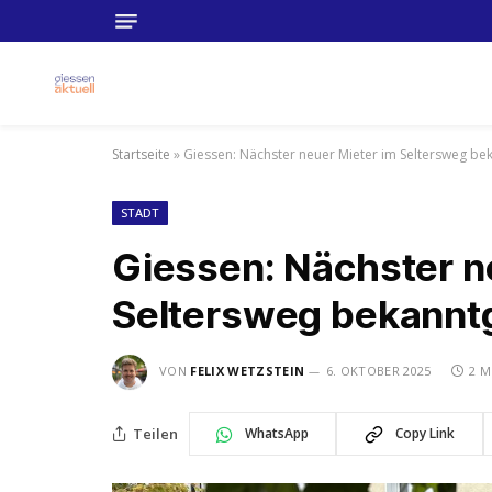
Startseite
»
Giessen: Nächster neuer Mieter im Seltersweg b
STADT
Giessen: Nächster n
Seltersweg bekann
VON
FELIX WETZSTEIN
6. OKTOBER 2025
2 M
Teilen
WhatsApp
Copy Link