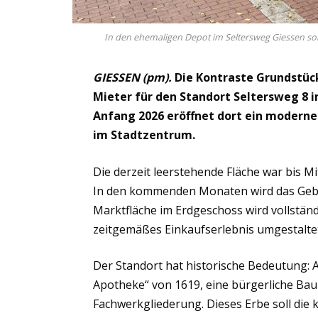
In den ehemaligen Depot im Seltersweg Giessen soll 
GIESSEN (pm).
Die Kontraste Grundstü
Mieter für den Standort Seltersweg 8 
Anfang 2026 eröffnet dort ein modern
im Stadtzentrum.
Die derzeit leerstehende Fläche war bis M
In den kommenden Monaten wird das Gebä
Marktfläche im Erdgeschoss wird vollständ
zeitgemäßes Einkaufserlebnis umgestalte
Der Standort hat historische Bedeutung: An
Apotheke“ von 1619, eine bürgerliche Ba
Fachwerkgliederung. Dieses Erbe soll die 