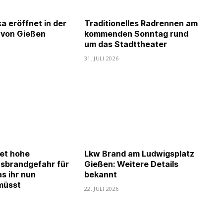
a eröffnet in der
Traditionelles Radrennen am
 von Gießen
kommenden Sonntag rund
um das Stadttheater
6
31. JULI 2026
et hohe
Lkw Brand am Ludwigsplatz
sbrandgefahr für
Gießen: Weitere Details
s ihr nun
bekannt
müsst
22. JULI 2026