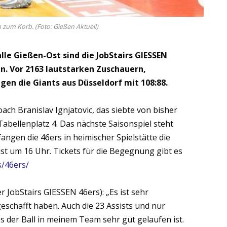
h zum Korb. (Foto: Gießen Aktuell)
lle Gießen-Ost sind die JobStairs GIESSEN
n. Vor 2163 lautstarken Zuschauern,
en die Giants aus Düsseldorf mit 108:88.
ch Branislav Ignjatovic, das siebte von bisher
abellenplatz 4. Das nächste Saisonspiel steht
gen die 46ers in heimischer Spielstätte die
ist um 16 Uhr. Tickets für die Begegnung gibt es
s/46ers/
er JobStairs GIESSEN 46ers): „Es ist sehr
geschafft haben. Auch die 23 Assists und nur
 der Ball in meinem Team sehr gut gelaufen ist.