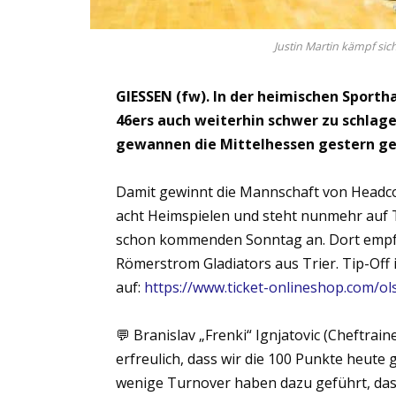
Justin Martin kämpf sic
GIESSEN (fw). In der heimischen Sportha
46ers auch weiterhin schwer zu schlage
gewannen die Mittelhessen gestern geg
Damit gewinnt die Mannschaft von Headcoa
acht Heimspielen und steht nunmehr auf T
schon kommenden Sonntag an. Dort empfan
Römerstrom Gladiators aus Trier. Tip-Off 
auf:
https://www.ticket-onlineshop.com/ol
💬 Branislav „Frenki“ Ignjatovic (Cheftrain
erfreulich, dass wir die 100 Punkte heute 
wenige Turnover haben dazu geführt, dass