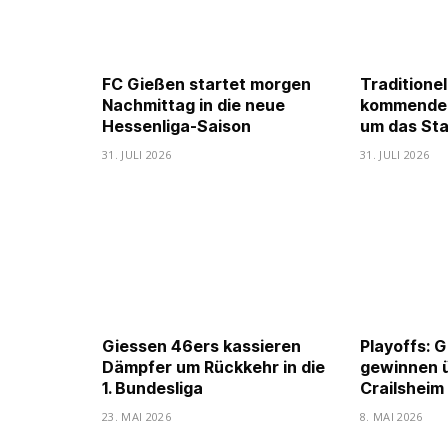
FC Gießen startet morgen
Traditione
Nachmittag in die neue
kommenden
Hessenliga-Saison
um das Sta
31. JULI 2026
31. JULI 2026
Giessen 46ers kassieren
Playoffs: 
Dämpfer um Rückkehr in die
gewinnen 
1. Bundesliga
Crailsheim
23. MAI 2026
8. MAI 2026