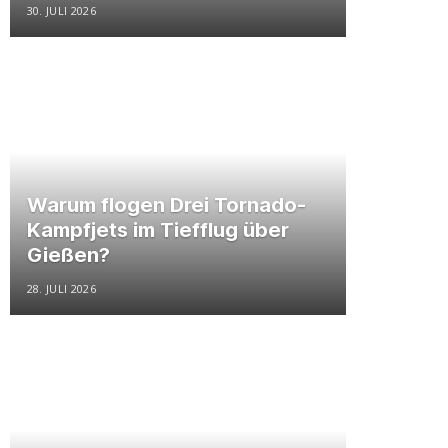
30. JULI 2026
Warum flogen Drei Tornado-
Kampfjets im Tiefflug über
Gießen?
28. JULI 2026