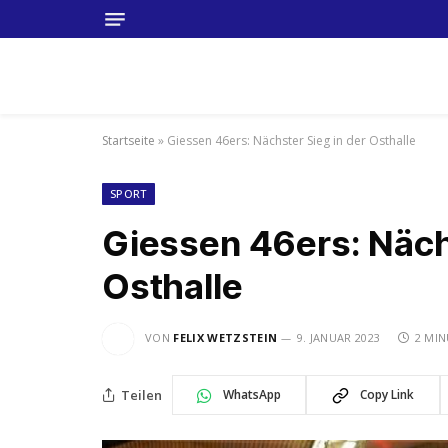
Startseite
»
Giessen 46ers: Nächster Sieg in der Osthalle
SPORT
Giessen 46ers: Nächs
Osthalle
VON
FELIX WETZSTEIN
9. JANUAR 2023
2 MIN
Teilen
WhatsApp
Copy Link