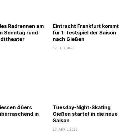
lles Radrennen am
Eintracht Frankfurt kommt
 Sonntag rund
für 1. Testspiel der Saison
dttheater
nach Gießen
17. JULI 2026
Giessen 46ers
Tuesday-Night-Skating
überraschend in
Gießen startet in die neue
Saison
27. APRIL 2026