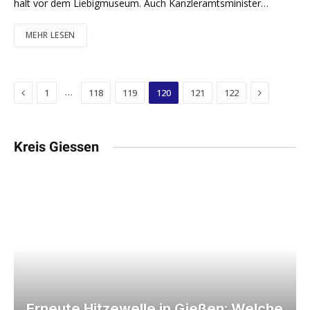
halt vor dem Liebigmuseum. Auch Kanzleramtsminister…
MEHR LESEN
Previous
Next
…
1
118
119
120
121
122
Kreis Giessen
Erneute Hitzewelle in Gießen: Welche