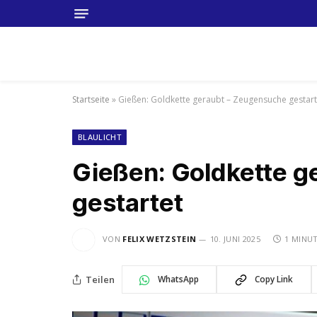
Startseite
»
Gießen: Goldkette geraubt – Zeugensuche gestart
BLAULICHT
Gießen: Goldkette g
gestartet
VON
FELIX WETZSTEIN
10. JUNI 2025
1 MINUT
Teilen
WhatsApp
Copy Link