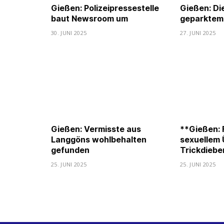
Gießen: Polizeipressestelle
Gießen: Di
baut Newsroom um
geparktem
30. JUNI 2025
27. JUNI 2025
Gießen: Vermisste aus
**Gießen:
Langgöns wohlbehalten
sexuellem 
gefunden
Trickdiebe
25. JUNI 2025
25. JUNI 2025