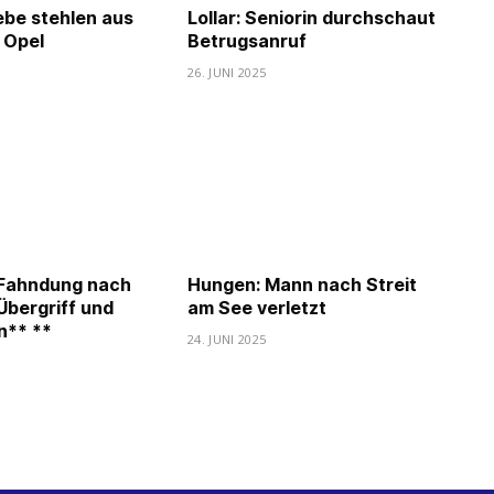
ebe stehlen aus
Lollar: Seniorin durchschaut
 Opel
Betrugsanruf
26. JUNI 2025
 Fahndung nach
Hungen: Mann nach Streit
Übergriff und
am See verletzt
n** **
24. JUNI 2025