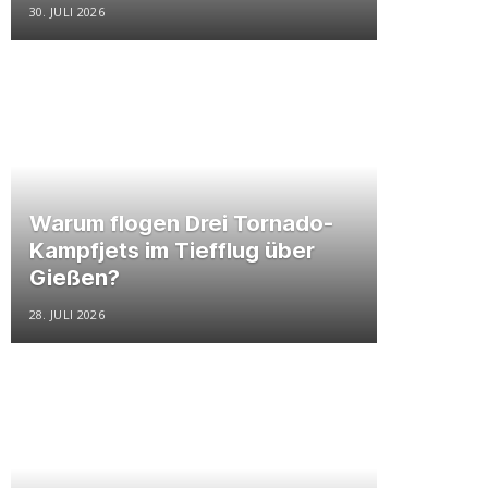
30. JULI 2026
Warum flogen Drei Tornado-
Kampfjets im Tiefflug über
Gießen?
28. JULI 2026